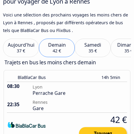
pour voyager de Lyon à Rennes
Voici une sélection des prochains voyages les moins chers de
Lyon à Rennes , proposés par différents opérateurs de bus
tels que BlaBlaCar Bus ou FlixBus .
Aujourd'hui
Demain
Samedi
Diman
37 €
42 €
35 €
35 €
Trajets en bus les moins chers demain
BlaBlaCar Bus
14h 5min
08:30
Lyon
Perrache Gare
Rennes
22:35
Gare
42 €
Trouvez