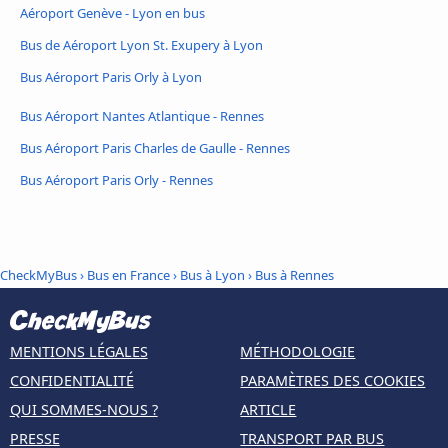
Aéroport Genève - Lyon en bus
Bus de Aéroport Lyon St. Exupery à Lyon
Bus Aéroport Paris Orly à Lyon
Bus Aéroport Nantes Atlantique - Rennes
Bus Aéroport Paris Charles de Gaulle - Rennes
Bus Aéroport Paris Orly - Rennes
CheckMyBus
›
Bus en France
›
Bus à Lyon
›
Bus à Rennes
MENTIONS LÉGALES
MÉTHODOLOGIE
CONFIDENTIALITÉ
PARAMÈTRES DES COOKIES
QUI SOMMES-NOUS ?
ARTICLE
PRESSE
TRANSPORT PAR BUS