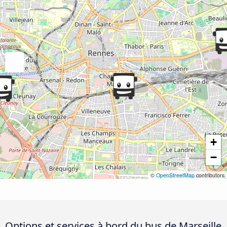
+
−
©
OpenStreetMap
contributors
Options et services à bord du bus de Marseille