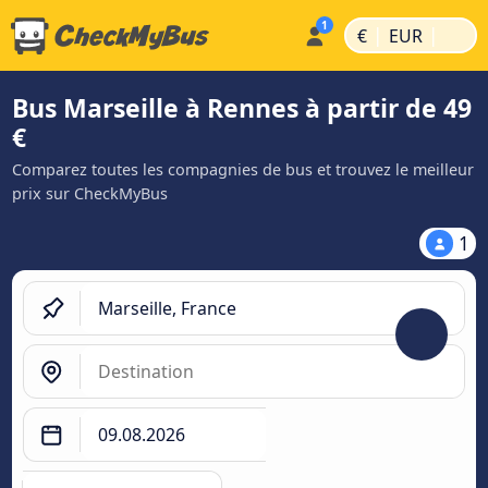
|
|
€
EUR
Bus Marseille à Rennes à partir de 49
€
Comparez toutes les compagnies de bus et trouvez le meilleur
prix sur CheckMyBus
1