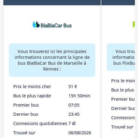
Vous trouverez ici les principales
Vous trouve
informations concernant la ligne de
information
bus BlaBlaCar Bus de Marseille à
bus FlixBus
Rennes :
Prix le moin
Prix le moins cher
51 €
Bus le plus 
Bus le plus rapide
15h 50min
Premier bus
Premier bus
07:05
Dernier bus
Dernier bus
23:45
Connexions 
Connexions quotidiennes
7 Ø
Trouvé sur
Trouvé sur
06/08/2026