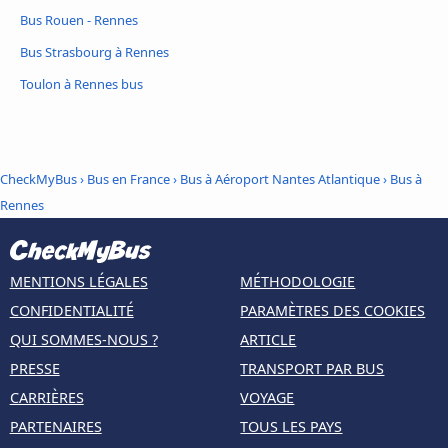
Bus Rouen - Rennes
Bus Strasbourg à Rennes
Toulon à Rennes bus
CheckMyBus
›
Bus en France
›
Bus à Aéroport Nantes Atlantique
›
Bus à
Rennes
MENTIONS LÉGALES
MÉTHODOLOGIE
CONFIDENTIALITÉ
PARAMÈTRES DES COOKIES
QUI SOMMES-NOUS ?
ARTICLE
PRESSE
TRANSPORT PAR BUS
CARRIÈRES
VOYAGE
PARTENAIRES
TOUS LES PAYS