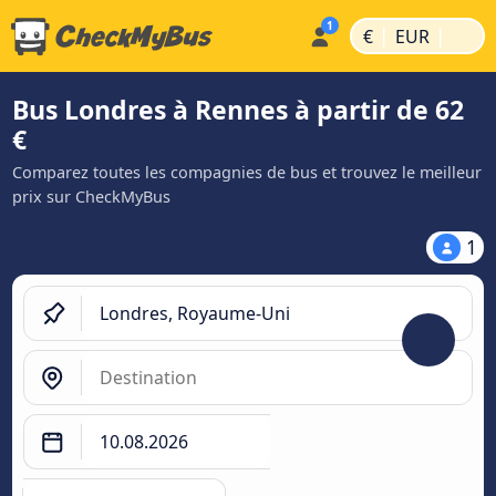
|
|
€
EUR
Bus Londres à Rennes à partir de 62
€
Comparez toutes les compagnies de bus et trouvez le meilleur
prix sur CheckMyBus
1