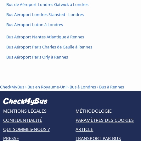
Bus de Aéroport Londres Gatwick à Londres
Bus Aéroport Londres Stansted - Londres
Bus Aéroport Luton à Londres
Bus Aéroport Nantes Atlantique à Rennes
Bus Aéroport Paris Charles de Gaulle à Rennes
Bus Aéroport Paris Orly à Rennes
CheckMyBus
›
Bus en Royaume-Uni
›
Bus à Londres
›
Bus à Rennes
MENTIONS LÉGALES
MÉTHODOLOGIE
CONFIDENTIALITÉ
PARAMÈTRES DES COOKIES
QUI SOMMES-NOUS ?
ARTICLE
PRESSE
TRANSPORT PAR BUS