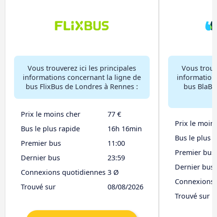
Vous trouverez ici les principales
Vous trouve
informations concernant la ligne de
information
bus FlixBus de Londres à Rennes :
bus BlaBl
Prix le moins cher
77 €
Prix le moin
Bus le plus rapide
16h 16min
Bus le plus 
Premier bus
11:00
Premier bus
Dernier bus
23:59
Dernier bus
Connexions quotidiennes
3 Ø
Connexions 
Trouvé sur
08/08/2026
Trouvé sur