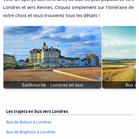
Londres et vers Rennes. Cliquez simplement sur l'itinéraire de
votre choix et vous trouverez tous les détails !
Eastbourne - Londres en bus
Bus de
Les trajets en bus vers Londres
Bus de Bolton à Londres
Bus de Brighton à Londres