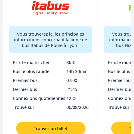
Vous trouverez ici les principales
Vous trouve
informations concernant la ligne de
information
bus Itabus de Rome à Lyon :
bus Flix
Prix le moins cher
36 €
Prix le moin
Bus le plus rapide
14h 30min
Bus le plus 
Premier bus
07:00
Premier bus
Dernier bus
21:45
Dernier bus
Connexions quotidiennes
12 Ø
Connexions 
Trouvé sur
06/08/2026
Trouvé sur