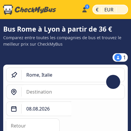
|
|
€
EUR
Bus Rome à Lyon à partir de 36 €
Comparez entre toutes les compagnies de bus et trouvez le
meilleur prix sur CheckMyBus
1