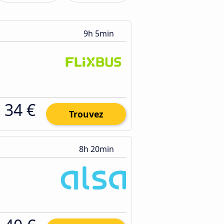
9h 5min
34 €
Trouvez
8h 20min