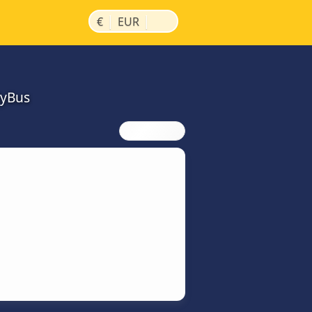
|
|
€
EUR
MyBus