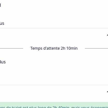
d
us
Temps d'attente 2h 10min
Bus
ps de trajet est plus long de 2h 40min, mais vous économi