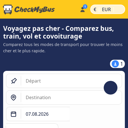
|
|
€
EUR
Voyagez pas cher - Comparez bus,
train, vol et covoiturage
Comparez tous les modes de transport pour trouver le moins
cher et le plus rapide.
1