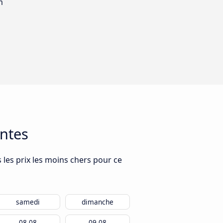
m
antes
 les prix les moins chers pour ce
samedi
dimanche
08.08
09.08