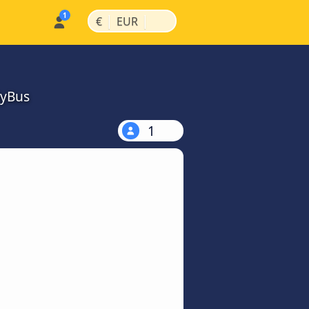
|
|
€
EUR
MyBus
1