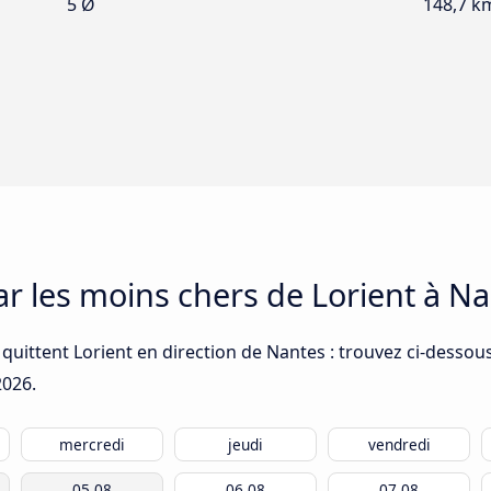
5 Ø
148,7 k
ar les moins chers de Lorient à N
quittent Lorient en direction de Nantes : trouvez ci-dessous
2026
.
mercredi
jeudi
vendredi
05.08
06.08
07.08