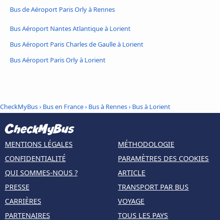
Bus de Aéroport Paris Orly à Rennes
Bus Aéroport Nantes Atlantique à Lorient
Bus Aéroport Paris Charles de Gaulle à Lorient
Bus Aéroport Paris Orly à Lorient
CheckMyBus
›
Bus en France
›
Bus à Rennes
›
Bus à Lorient
MENTIONS LÉGALES
MÉTHODOLOGIE
CONFIDENTIALITÉ
PARAMÈTRES DES COOKIES
QUI SOMMES-NOUS ?
ARTICLE
PRESSE
TRANSPORT PAR BUS
CARRIÈRES
VOYAGE
PARTENAIRES
TOUS LES PAYS