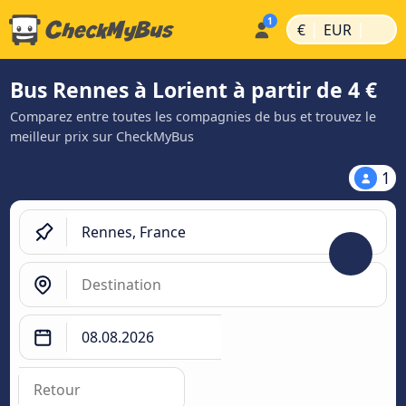
|
|
€
EUR
Bus Rennes à Lorient à partir de 4 €
Comparez entre toutes les compagnies de bus et trouvez le
meilleur prix sur CheckMyBus
1