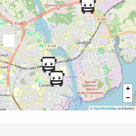
+
−
©
OpenStreetMap
contributors