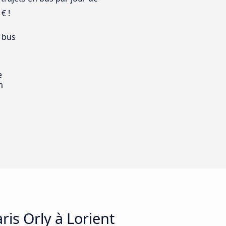
€ !
 bus
e
m
ris Orly à Lorient