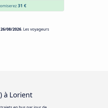
31 €
onomiserez
e
26/08/2026
. Les voyageurs
) à Lorient
 trajets en bus par jour de