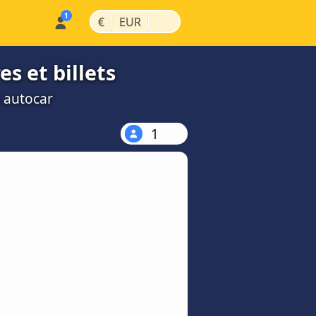
|
|
€
EUR
es et billets
n autocar
1