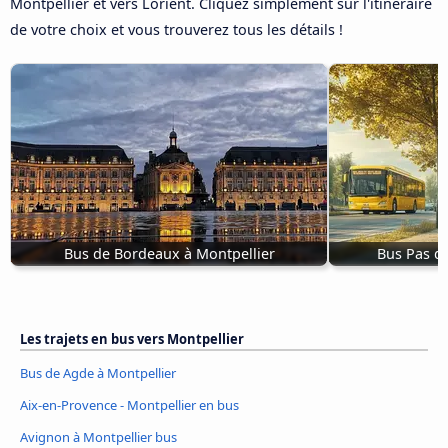
Montpellier et vers Lorient. Cliquez simplement sur l'itinéraire
de votre choix et vous trouverez tous les détails !
Bus de Bordeaux à Montpellier
Bus Pas de
Les trajets en bus vers Montpellier
Bus de Agde à Montpellier
Aix-en-Provence - Montpellier en bus
Avignon à Montpellier bus