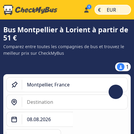
|
|
€
EUR
Bus Montpellier à Lorient à partir de
51 €
Comparez entre toutes les compagnies de bus et trouvez le
meilleur prix sur CheckMyBus
1