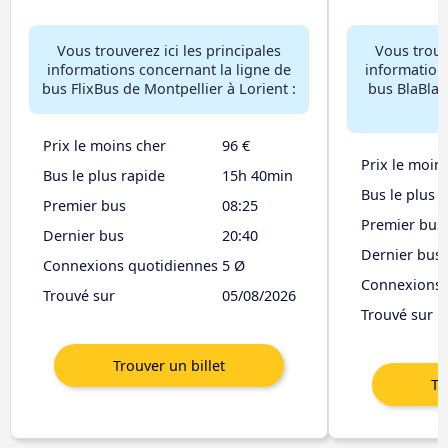
Vous trouverez ici les principales
Vous trouve
informations concernant la ligne de
information
bus FlixBus de Montpellier à Lorient :
bus BlaBlaC
Prix le moins cher
96 €
Prix le moin
Bus le plus rapide
15h 40min
Bus le plus 
Premier bus
08:25
Premier bus
Dernier bus
20:40
Dernier bus
Connexions quotidiennes
5 Ø
Connexions 
Trouvé sur
05/08/2026
Trouvé sur