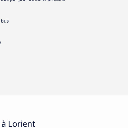
 bus
e
 à Lorient