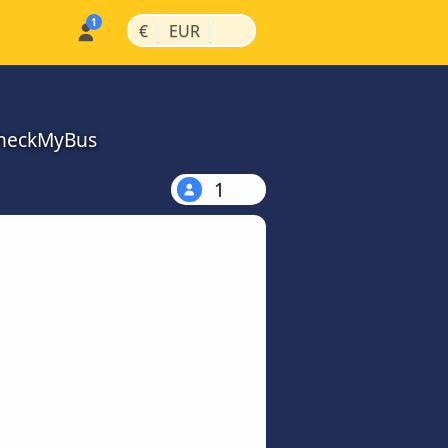
|
|
€
EUR
 CheckMyBus
1