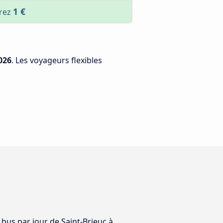
1 €
erez
026
. Les voyageurs flexibles
 bus par jour de Saint-Brieuc à