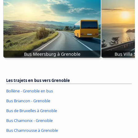
Bus Meersburg à Grenoble
Bus Villa 
Les trajets en bus vers Grenoble
Bollène - Grenoble en bus
Bus Briancon - Grenoble
Bus de Bruxelles à Grenoble
Bus Chamonix - Grenoble
Bus Chamrousse à Grenoble