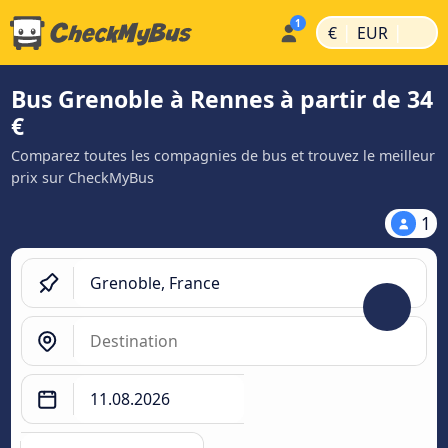
|
|
€
EUR
Bus Grenoble à Rennes à partir de 34
€
Comparez toutes les compagnies de bus et trouvez le meilleur
prix sur CheckMyBus
1