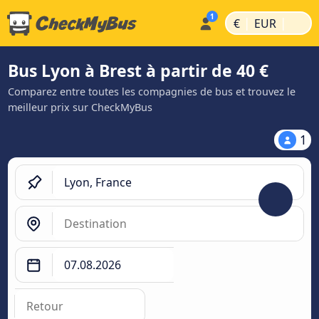
|
|
€
EUR
Bus Lyon à Brest à partir de 40 €
Comparez entre toutes les compagnies de bus et trouvez le
meilleur prix sur CheckMyBus
1