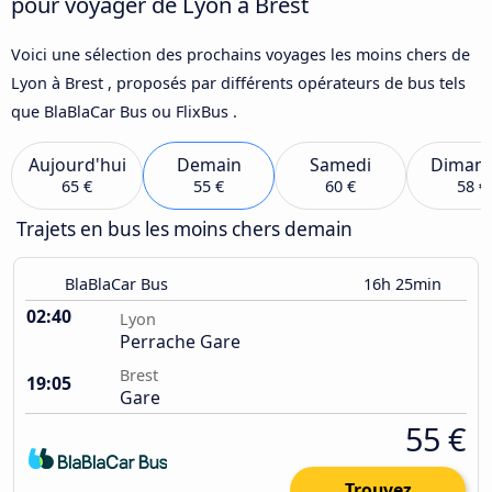
pour voyager de Lyon à Brest
Voici une sélection des prochains voyages les moins chers de
Lyon à Brest , proposés par différents opérateurs de bus tels
que BlaBlaCar Bus ou FlixBus .
Aujourd'hui
Demain
Samedi
Diman
65 €
55 €
60 €
58 €
Trajets en bus les moins chers demain
BlaBlaCar Bus
16h 25min
02:40
Lyon
Perrache Gare
Brest
19:05
Gare
55 €
Trouvez