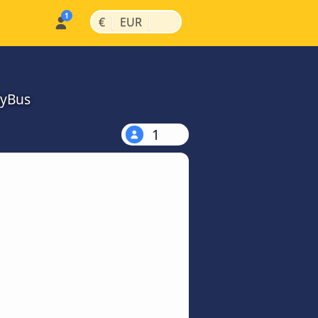
|
|
€
EUR
MyBus
1