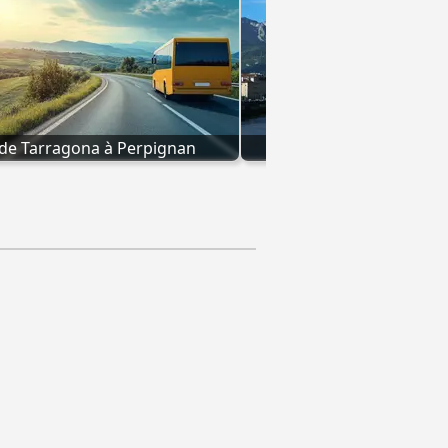
de Tarragona à Perpignan
Bus Grenoble à Pe