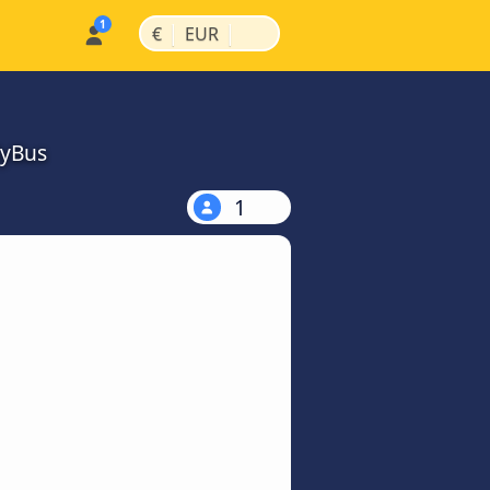
|
|
€
EUR
MyBus
1