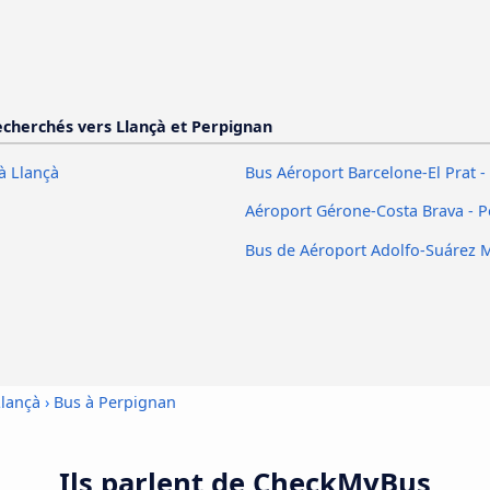
recherchés vers Llançà et Perpignan
à Llançà
Bus Aéroport Barcelone-El Prat 
Aéroport Gérone-Costa Brava - 
Bus de Aéroport Adolfo-Suárez 
Llançà
›
Bus à Perpignan
Ils parlent de CheckMyBus