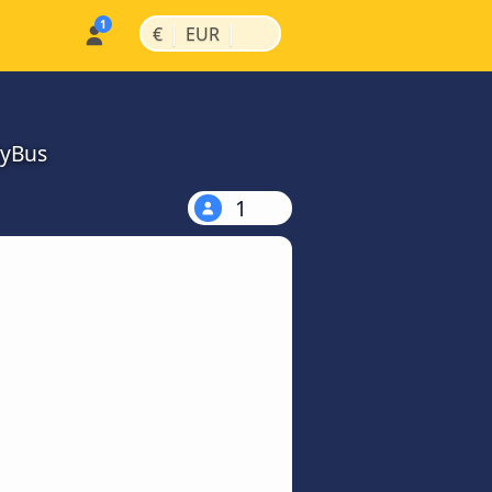
|
|
€
EUR
MyBus
1