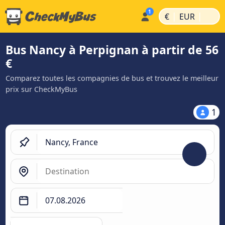
|
|
€
EUR
Bus Nancy à Perpignan à partir de 56
€
Comparez toutes les compagnies de bus et trouvez le meilleur
prix sur CheckMyBus
1