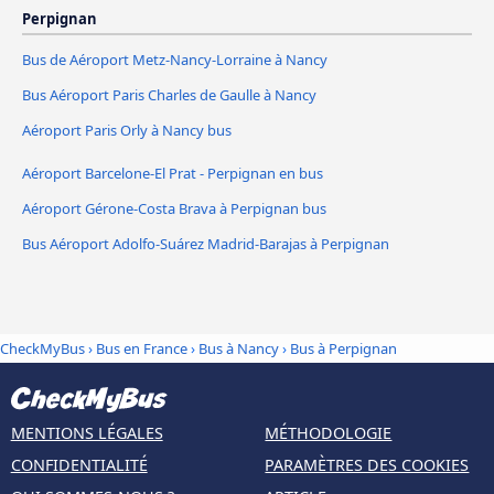
Perpignan
Bus de Aéroport Metz-Nancy-Lorraine à Nancy
Bus Aéroport Paris Charles de Gaulle à Nancy
Aéroport Paris Orly à Nancy bus
Aéroport Barcelone-El Prat - Perpignan en bus
Aéroport Gérone-Costa Brava à Perpignan bus
Bus Aéroport Adolfo-Suárez Madrid-Barajas à Perpignan
CheckMyBus
›
Bus en France
›
Bus à Nancy
›
Bus à Perpignan
MENTIONS LÉGALES
MÉTHODOLOGIE
CONFIDENTIALITÉ
PARAMÈTRES DES COOKIES