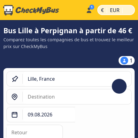
|
|
€
EUR
Bus Lille à Perpignan à partir de 46 €
Comparez toutes les compagnies de bus et trouvez le meilleur
prix sur CheckMyBus
1