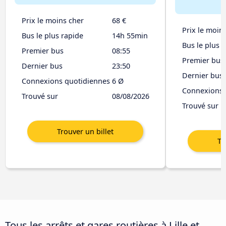
Prix le moins cher
68 €
Prix le moin
Bus le plus rapide
14h 55min
Bus le plus 
Premier bus
08:55
Premier bus
Dernier bus
23:50
Dernier bus
Connexions quotidiennes
6 Ø
Connexions 
Trouvé sur
08/08/2026
Trouvé sur
Tous les arrêts et gares routières à Lille et