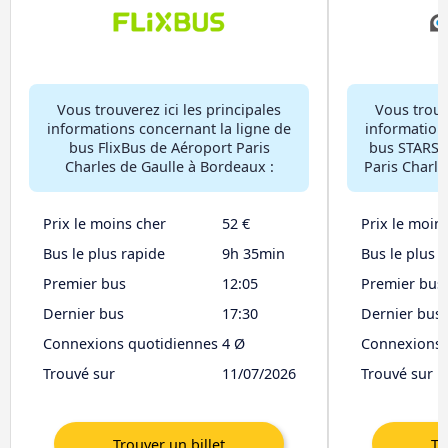
Vous trouverez ici les principales
Vous trouve
informations concernant la ligne de
information
bus FlixBus de Aéroport Paris
bus STARSH
Charles de Gaulle à Bordeaux :
Paris Charle
Prix le moins cher
52 €
Prix le moin
Bus le plus rapide
9h 35min
Bus le plus 
Premier bus
12:05
Premier bus
Dernier bus
17:30
Dernier bus
Connexions quotidiennes
4 Ø
Connexions 
Trouvé sur
11/07/2026
Trouvé sur