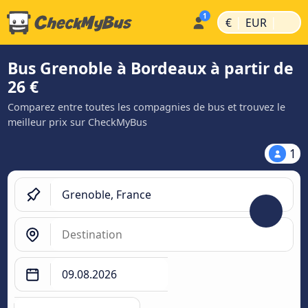
|
|
€
EUR
Bus Grenoble à Bordeaux à partir de
26 €
Comparez entre toutes les compagnies de bus et trouvez le
meilleur prix sur CheckMyBus
1