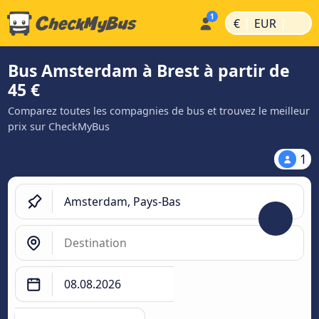
|
|
€
EUR
Bus Amsterdam à Brest à partir de
45 €
Comparez toutes les compagnies de bus et trouvez le meilleur
prix sur CheckMyBus
1