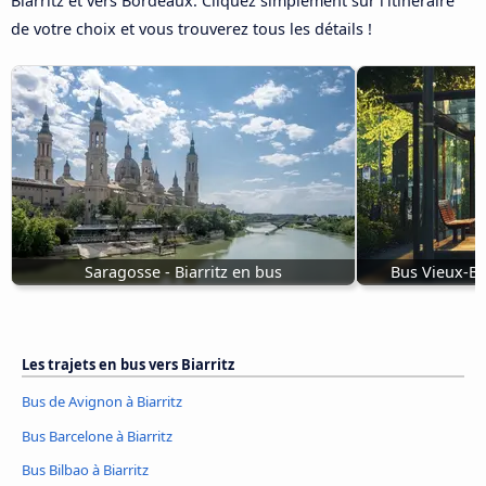
Biarritz et vers Bordeaux. Cliquez simplement sur l'itinéraire
de votre choix et vous trouverez tous les détails !
Saragosse - Biarritz en bus
Bus Vieux-Bo
Les trajets en bus vers Biarritz
Bus de Avignon à Biarritz
Bus Barcelone à Biarritz
Bus Bilbao à Biarritz