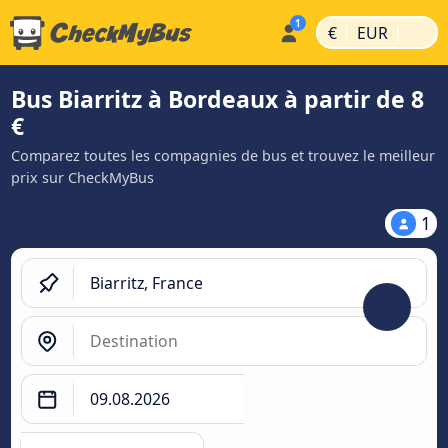
|
|
€
EUR
Bus Biarritz à Bordeaux à partir de 8
€
Comparez toutes les compagnies de bus et trouvez le meilleur
prix sur CheckMyBus
1