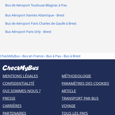
Bus de Aéroport Toulouse-Blagnac à Pau
Bus Aéroport Nantes Atlantique - Brest
Bus de Aéroport Paris Charles de Gaulle à Brest
Bus Aéroport Paris Orly - Brest
CheckMyBus
›
Bus en France
›
Bus à Pau
›
Bus à Brest
MENTIONS LÉGALES
MÉTHODOLOGIE
CONFIDENTIALITÉ
PARAMÈTRES DES COOKIES
QUI SOMMES-NOUS ?
ARTICLE
PRESSE
TRANSPORT PAR BUS
CARRIÈRES
VOYAGE
PARTENAIRES
TOUS LES PAYS