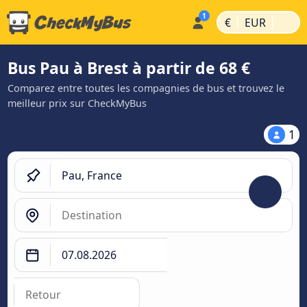
|
|
€
EUR
Bus Pau à Brest à partir de 68 €
Comparez entre toutes les compagnies de bus et trouvez le
meilleur prix sur CheckMyBus
1