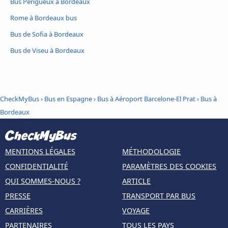
Bus Périgueux à Bordeaux
Rome à Bordeaux bus
Bus de Sofia à Bordeaux
Bus de Viseu à Bordeaux
CheckMyBus
›
Bus en Espagne
›
Bus à Aéroport Barcelone-El Prat
›
Bus à
Bordeaux
MENTIONS LÉGALES
MÉTHODOLOGIE
CONFIDENTIALITÉ
PARAMÈTRES DES COOKIES
QUI SOMMES-NOUS ?
ARTICLE
PRESSE
TRANSPORT PAR BUS
CARRIÈRES
VOYAGE
PARTENAIRES
TOUS LES PAYS