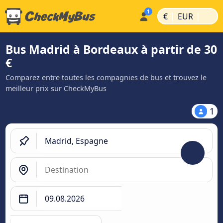
|
|
€
EUR
Bus Madrid à Bordeaux à partir de 30
€
Comparez entre toutes les compagnies de bus et trouvez le
meilleur prix sur CheckMyBus
1