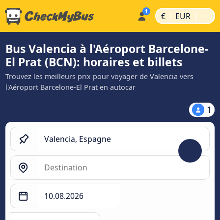
|
|
€
EUR
Bus Valencia à l'Aéroport Barcelone-
El Prat (BCN): horaires et billets
Trouvez les meilleurs prix pour voyager de Valencia vers
l'Aéroport Barcelone-El Prat en autocar
1