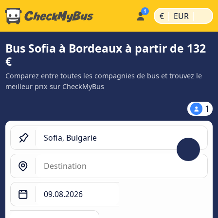
|
|
€
EUR
Bus Sofia à Bordeaux à partir de 132
€
Comparez entre toutes les compagnies de bus et trouvez le
meilleur prix sur CheckMyBus
1