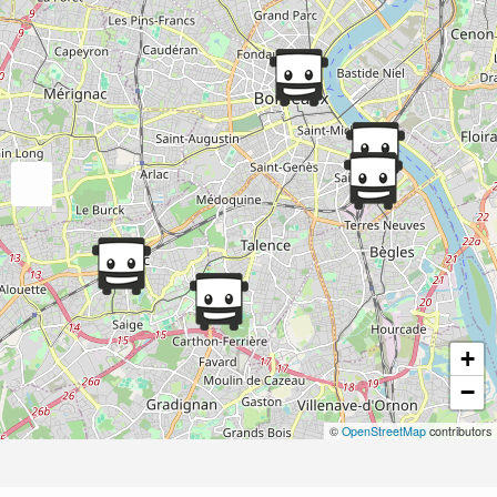
+
−
©
OpenStreetMap
contributors