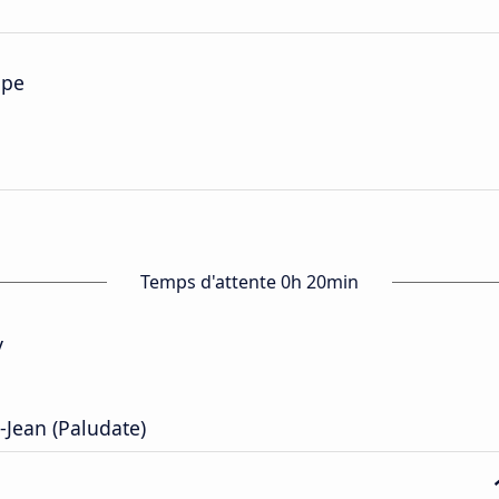
ope
Temps d'attente 0h 20min
y
-Jean (Paludate)