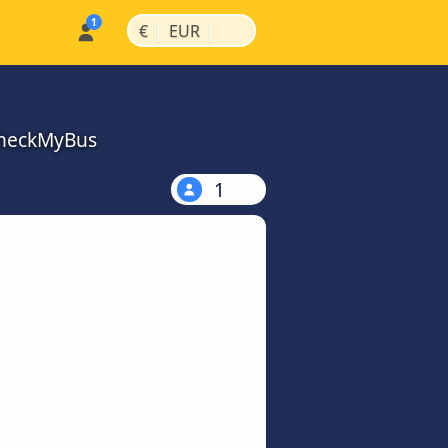
|
|
€
EUR
 CheckMyBus
1