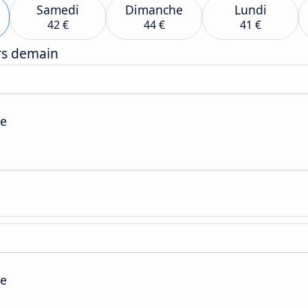
Samedi
Dimanche
Lundi
42 €
44 €
41 €
ers demain
pe
pe