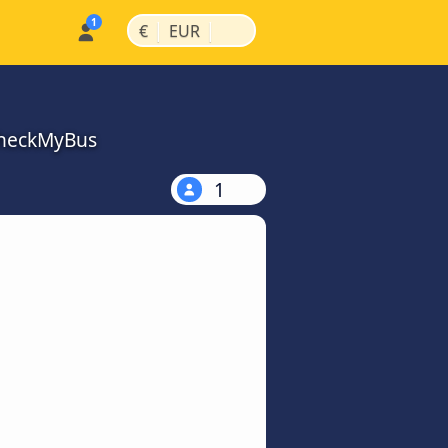
|
|
€
EUR
 CheckMyBus
1