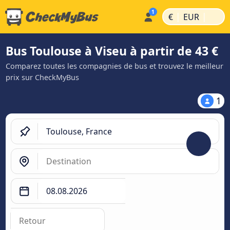
|
|
€
EUR
Bus Toulouse à Viseu à partir de 43 €
Comparez toutes les compagnies de bus et trouvez le meilleur
prix sur CheckMyBus
1