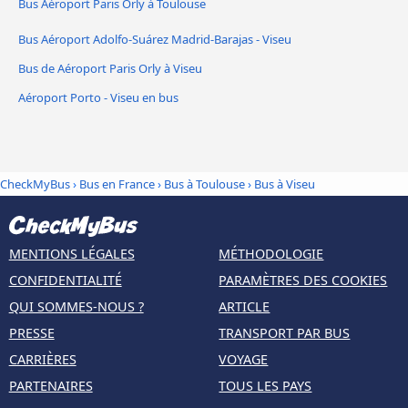
Bus Aéroport Paris Orly à Toulouse
Bus Aéroport Adolfo-Suárez Madrid-Barajas - Viseu
Bus de Aéroport Paris Orly à Viseu
Aéroport Porto - Viseu en bus
CheckMyBus
›
Bus en France
›
Bus à Toulouse
›
Bus à Viseu
MENTIONS LÉGALES
MÉTHODOLOGIE
CONFIDENTIALITÉ
PARAMÈTRES DES COOKIES
QUI SOMMES-NOUS ?
ARTICLE
PRESSE
TRANSPORT PAR BUS
CARRIÈRES
VOYAGE
PARTENAIRES
TOUS LES PAYS