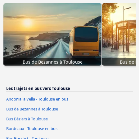
Bus de Bezannes à Toulouse
Bus de M
Les trajets en bus vers Toulouse
Andorra la Vella - Toulouse en bus
Bus de Bezannes à Toulouse
Bus Béziers à Toulouse
Bordeaux - Toulouse en bus
Bus Bossòst - Toulouse