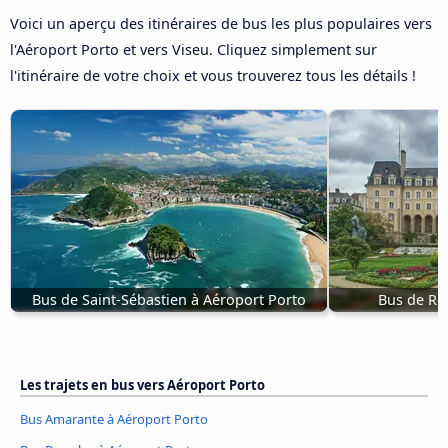
Voici un aperçu des itinéraires de bus les plus populaires vers
l'Aéroport Porto et vers Viseu. Cliquez simplement sur
l'itinéraire de votre choix et vous trouverez tous les détails !
Bus de Saint-Sébastien à Aéroport Porto
Bus de Re
Les trajets en bus vers Aéroport Porto
Bus Amarante à Aéroport Porto