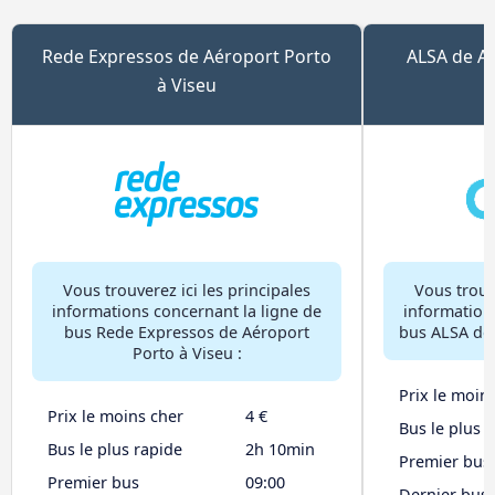
Rede Expressos de Aéroport Porto
ALSA de Aé
à Viseu
Vous trouverez ici les principales
Vous trouve
informations concernant la ligne de
information
bus Rede Expressos de Aéroport
bus ALSA de 
Porto à Viseu :
Prix le moin
Prix le moins cher
4 €
Bus le plus 
Bus le plus rapide
2h 10min
Premier bus
Premier bus
09:00
Dernier bus