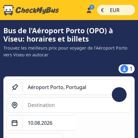
|
|
€
EUR
Bus de l'Aéroport Porto (OPO) à
Viseu: horaires et billets
Trouvez les meilleurs prix pour voyager de l'Aéroport Porto
vers Viseu en autocar
1