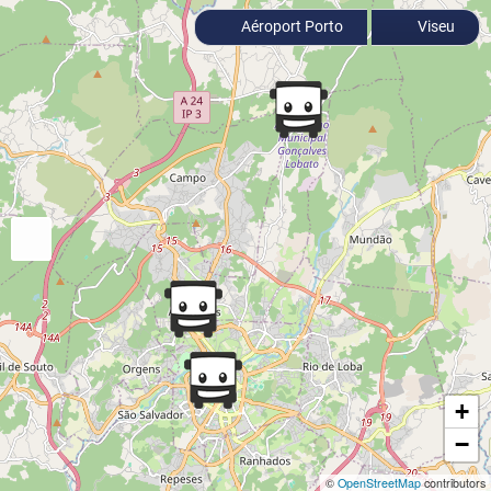
Aéroport Porto
Viseu
+
−
©
OpenStreetMap
contributors