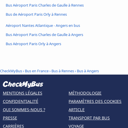
Bus Aéroport Paris Charles de Gaulle à Rennes
Bus de Aéroport Paris Orly à Rennes
Aéroport Nantes Atlantique - Angers en bus
Bus Aéroport Paris Charles de Gaulle à Angers
Bus Aéroport Paris Orly à Angers
CheckMyBus
›
Bus en France
›
Bus à Rennes
›
Bus à Angers
MENTIONS LÉGALES
MÉTHODOLOGIE
CONFIDENTIALITÉ
PARAMÈTRES DES COOKIES
QUI SOMMES-NOUS ?
ARTICLE
PRESSE
TRANSPORT PAR BUS
CARRIÈRES
VOYAGE