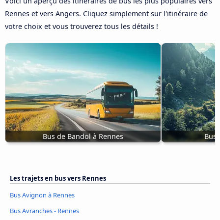
Voici un aperçu des itinéraires de bus les plus populaires vers
Rennes et vers Angers. Cliquez simplement sur l'itinéraire de
votre choix et vous trouverez tous les détails !
Bus de Bandol à Rennes
Bus 
Les trajets en bus vers Rennes
Bus Avignon à Rennes
Bus Avranches - Rennes