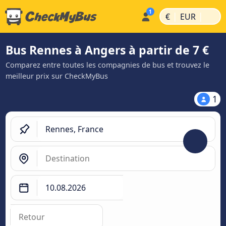
|
|
€
EUR
Bus Rennes à Angers à partir de 7 €
Comparez entre toutes les compagnies de bus et trouvez le
meilleur prix sur CheckMyBus
1