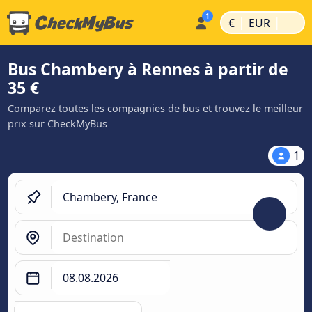
|
|
€
EUR
Bus Chambery à Rennes à partir de
35 €
Comparez toutes les compagnies de bus et trouvez le meilleur
prix sur CheckMyBus
1