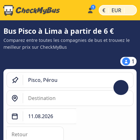
|
|
€
EUR
Bus Pisco à Lima à partir de 6 €
Comparez entre toutes les compagnies de bus et trouvez le
meilleur prix sur CheckMyBus
1