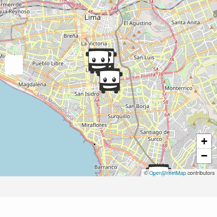
+
−
©
OpenStreetMap
contributors