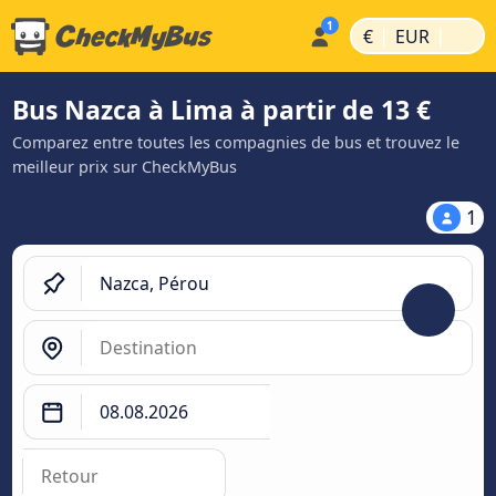
|
|
€
EUR
Bus Nazca à Lima à partir de 13 €
Comparez entre toutes les compagnies de bus et trouvez le
meilleur prix sur CheckMyBus
1