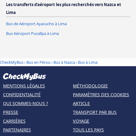
Les transferts d'aéroport les plus recherchés vers Nazca et
Lima
Bus de Aéroport Ayacucho à Lima
Bus Aéroport Pucallpa à Lima
CheckMyBus
›
Bus en Pérou
›
Bus à Nazca
›
Bus à Lima
MENTIONS LÉGALES
MÉTHODOLOGIE
CONFIDENTIALITÉ
PARAMÈTRES DES COOKIES
QUI SOMMES-NOUS ?
ARTICLE
PRESSE
TRANSPORT PAR BUS
CARRIÈRES
VOYAGE
PARTENAIRES
TOUS LES PAYS