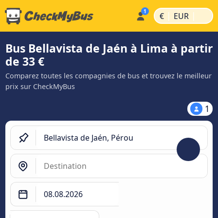
|
|
€
EUR
Bus Bellavista de Jaén à Lima à partir
de 33 €
Comparez toutes les compagnies de bus et trouvez le meilleur
prix sur CheckMyBus
1