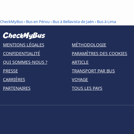
CheckMyBus
›
Bus en Pérou
›
Bus à Bellavista de Jaén
›
Bus à Lima
MENTIONS LÉGALES
MÉTHODOLOGIE
CONFIDENTIALITÉ
PARAMÈTRES DES COOKIES
QUI SOMMES-NOUS ?
ARTICLE
PRESSE
TRANSPORT PAR BUS
CARRIÈRES
VOYAGE
PARTENAIRES
TOUS LES PAYS