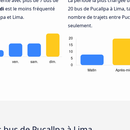
quenté avec plus de 7 bus de
La période la plus chargée d
di
est le moins fréquenté
20 bus de Pucallpa à Lima, 
pa et Lima.
nombre de trajets entre Puca
seulement.
s bus de Pucallpa à Lima