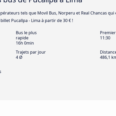
opérateurs tels que Movil Bus, Norperu et Real Chancas qui e
illet Pucallpa - Lima à partir de 30 € !
Bus le plus
Premier
rapide
11:30
16h 0min
Trajets par jour
Distanc
4 Ø
486,1 k
s