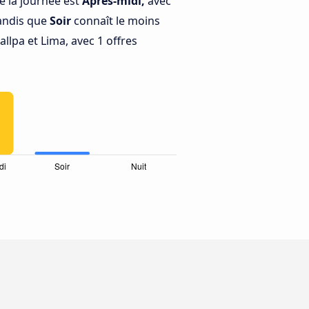
e la journée est
Après-midi,
avec
tandis que
Soir
connaît le moins
llpa et Lima, avec 1 offres