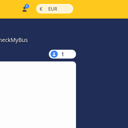
|
|
€
EUR
 CheckMyBus
1