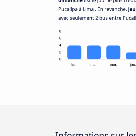
dimanche
est le jour le plus fré
Pucallpa à Lima . En revanche,
jeu
avec seulement 2 bus entre Pucall
Informations sur le