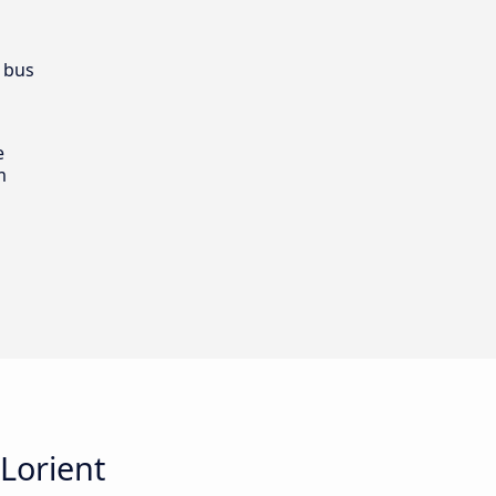
 bus
e
m
 Lorient