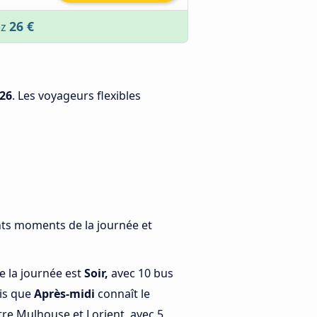
26 €
ez
26
. Les voyageurs flexibles
ents moments de la journée et
e la journée est
Soir,
avec 10 bus
dis que
Après-midi
connaît le
re Mulhouse et Lorient, avec 5