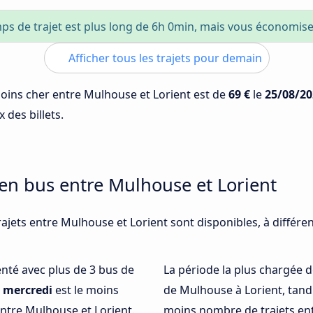
ps de trajet est plus long de 6h 0min, mais vous économis
Afficher tous les trajets pour demain
 moins cher entre Mulhouse et Lorient est de
69 €
le
25/08/20
 des billets.
 en bus entre Mulhouse et Lorient
rajets entre Mulhouse et Lorient sont disponibles, à différ
uenté avec plus de 3 bus de
La période la plus chargée d
,
mercredi
est le moins
de Mulhouse à Lorient, tan
ntre Mulhouse et Lorient.
moins nombre de trajets ent