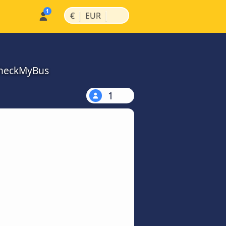
|
|
€
EUR
 CheckMyBus
1