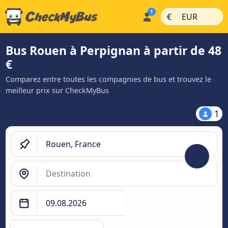
|
|
€
EUR
Bus Rouen à Perpignan à partir de 48
€
Comparez entre toutes les compagnies de bus et trouvez le
meilleur prix sur CheckMyBus
1