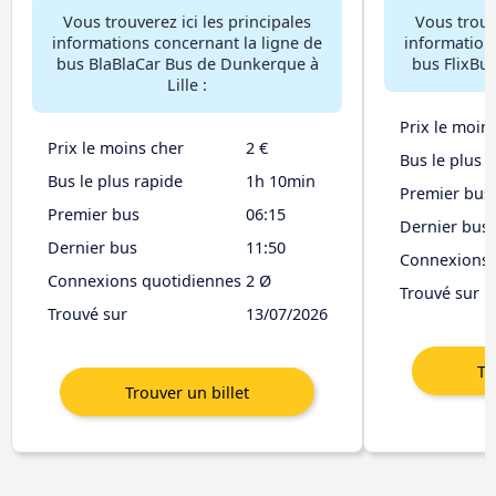
Vous trouverez ici les principales
Vous trouve
informations concernant la ligne de
information
bus BlaBlaCar Bus de Dunkerque à
bus FlixBus
Lille :
Prix le moin
Prix le moins cher
2 €
Bus le plus 
Bus le plus rapide
1h 10min
Premier bus
Premier bus
06:15
Dernier bus
Dernier bus
11:50
Connexions 
Connexions quotidiennes
2 Ø
Trouvé sur
Trouvé sur
13/07/2026