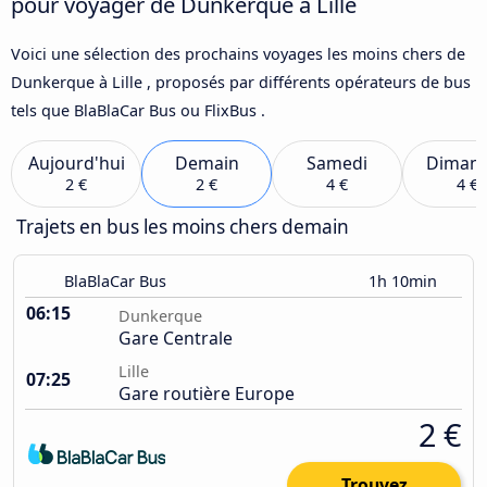
pour voyager de Dunkerque à Lille
Voici une sélection des prochains voyages les moins chers de
Dunkerque à Lille , proposés par différents opérateurs de bus
tels que BlaBlaCar Bus ou FlixBus .
Aujourd'hui
Demain
Samedi
Diman
2 €
2 €
4 €
4 €
Trajets en bus les moins chers demain
BlaBlaCar Bus
1h 10min
06:15
Dunkerque
Gare Centrale
Lille
07:25
Gare routière Europe
2 €
Trouvez