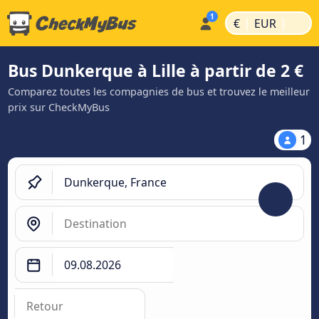
|
|
€
EUR
Bus Dunkerque à Lille à partir de 2 €
Comparez toutes les compagnies de bus et trouvez le meilleur
prix sur CheckMyBus
1