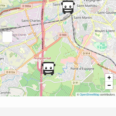
+
−
©
OpenStreetMap
contributors