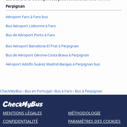
Perpignan
Aéroport Faro à Faro bus
Bus Aéroport Lisbonne à Faro
Bus de Aéroport Porto à Faro
Bus Aéroport Barcelone-El Prat à Perpignan
Bus de Aéroport Gérone-Costa Brava à Perpignan
Aéroport Adolfo-Suárez Madrid-Barajas à Perpignan bus
CheckMyBus
›
Bus en Portugal
›
Bus à Faro
›
Bus à Perpignan
MENTIONS LÉGALES
MÉTHODOLOGIE
CONFIDENTIALITÉ
PARAMÈTRES DES COOKIES