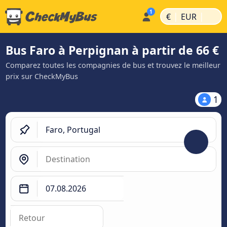
|
|
€
EUR
Bus Faro à Perpignan à partir de 66 €
Comparez toutes les compagnies de bus et trouvez le meilleur
prix sur CheckMyBus
1