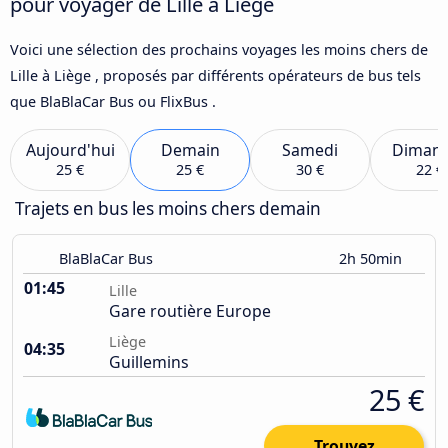
pour voyager de Lille à Liège
Voici une sélection des prochains voyages les moins chers de
Lille à Liège , proposés par différents opérateurs de bus tels
que BlaBlaCar Bus ou FlixBus .
Aujourd'hui
Demain
Samedi
Diman
25 €
25 €
30 €
22 €
Trajets en bus les moins chers demain
BlaBlaCar Bus
2h 50min
01:45
Lille
Gare routière Europe
Liège
04:35
Guillemins
25 €
Trouvez