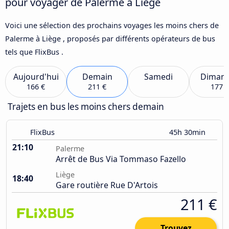
pour voyager de Palerme à Liège
Voici une sélection des prochains voyages les moins chers de
Palerme à Liège , proposés par différents opérateurs de bus
tels que FlixBus .
Aujourd'hui
Demain
Samedi
Diman
166 €
211 €
177 €
Trajets en bus les moins chers demain
FlixBus
45h 30min
21:10
Palerme
Arrêt de Bus Via Tommaso Fazello
Liège
18:40
Gare routière Rue D'Artois
211 €
Trouvez