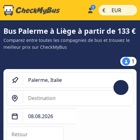
|
|
€
EUR
Bus Palerme à Liège à partir de 133 €
Comparez entre toutes les compagnies de bus et trouvez le
meilleur prix sur CheckMyBus
1