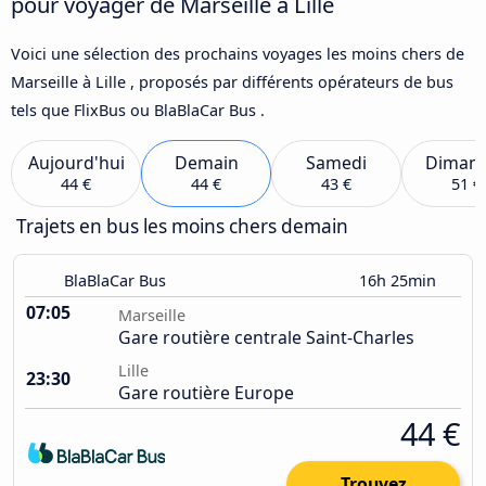
pour voyager de Marseille à Lille
Voici une sélection des prochains voyages les moins chers de
Marseille à Lille , proposés par différents opérateurs de bus
tels que FlixBus ou BlaBlaCar Bus .
Aujourd'hui
Demain
Samedi
Diman
44 €
44 €
43 €
51 €
Trajets en bus les moins chers demain
BlaBlaCar Bus
16h 25min
07:05
Marseille
Gare routière centrale Saint-Charles
Lille
23:30
Gare routière Europe
44 €
Trouvez