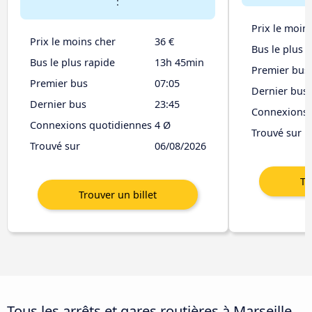
:
Prix le moin
Prix le moins cher
36 €
Bus le plus 
Bus le plus rapide
13h 45min
Premier bus
Premier bus
07:05
Dernier bus
Dernier bus
23:45
Connexions 
Connexions quotidiennes
4 Ø
Trouvé sur
Trouvé sur
06/08/2026
Tous les arrêts et gares routières à Marseille