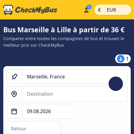
|
|
€
EUR
Bus Marseille à Lille à partir de 36 €
Comparez entre toutes les compagnies de bus et trouvez le
meilleur prix sur CheckMyBus
1