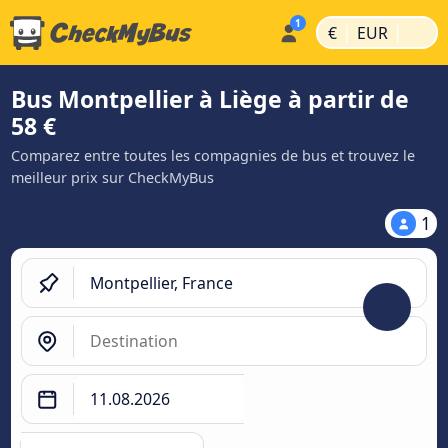
|
|
€
EUR
Bus Montpellier à Liège à partir de
58 €
Comparez entre toutes les compagnies de bus et trouvez le
meilleur prix sur CheckMyBus
1