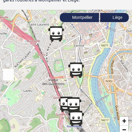
Montpellier
Liège
+
−