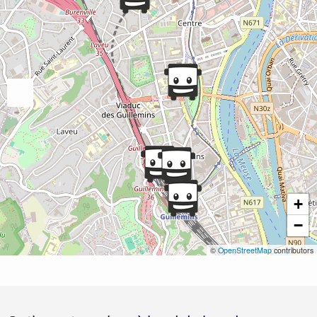
+
−
©
OpenStreetMap
contributors