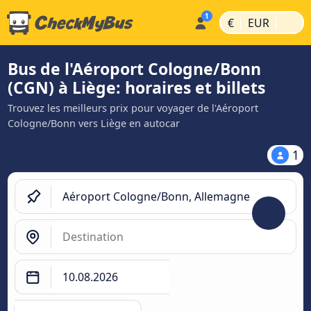
|
|
€
EUR
Bus de l'Aéroport Cologne/Bonn
(CGN) à Liège: horaires et billets
Trouvez les meilleurs prix pour voyager de l'Aéroport
Cologne/Bonn vers Liège en autocar
1