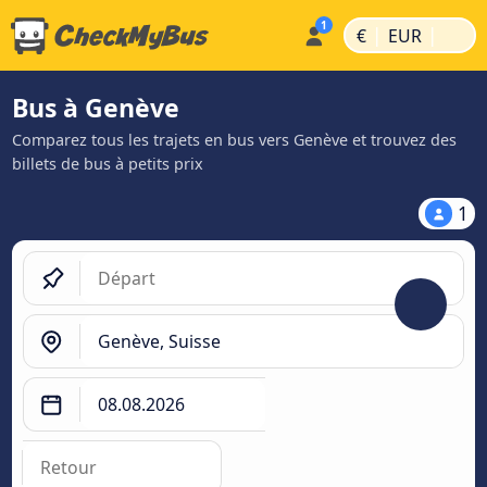
|
|
€
EUR
Bus à Genève
Comparez tous les trajets en bus vers Genève et trouvez des
billets de bus à petits prix
1