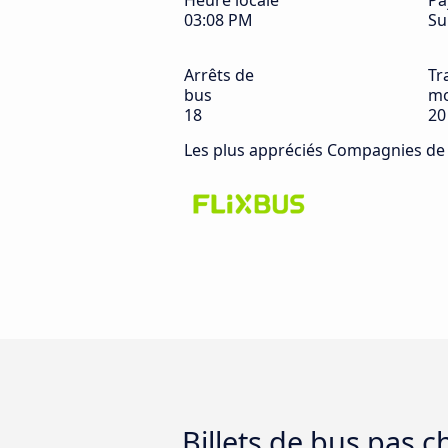
Heure locale
Pa
03:08 PM
Su
Arrêts de
Tra
bus
mo
18
20
Les plus appréciés Compagnies de
Billets de bus pas 