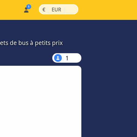
|
|
€
EUR
ts de bus à petits prix
1