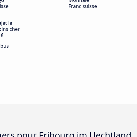
ys
Monnaie
isse
Franc suisse
jet le
ins cher
 €
 bus
chers pour Fribourg im Uechtland