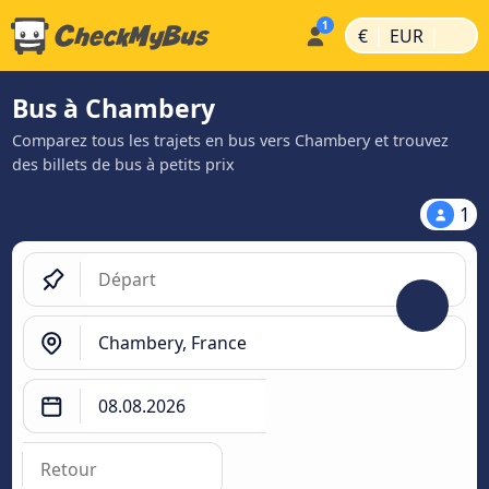
|
|
€
EUR
Bus à Chambery
Comparez tous les trajets en bus vers Chambery et trouvez
des billets de bus à petits prix
1