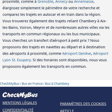
proximité, comme à
Grenoble
,
Annecy
ou
Annemasse
,
élargissez simplement le périmètre de votre recherche et
comparez les trajets en autocar et en train dans la région.
Vous trouverez également des trajets reliant Chambery à Aix-
les-Bains, Voiron, Meyrin et de nombreuses autres villes via les
transports en commun régionaux ou les bus municipaux.
Vous cherchez un transfert d’aéroport à petit prix ? Nous
proposons des trajets en navettes au départ et à destination
des aéroports à proximité, comme
Aéroport Genève
,
Aéroport
Lyon St. Exupery
. Si des horaires sont disponibles, nous vous
proposons également les transports en commun.
CheckMyBus
›
Bus en France
› Bus à Chambery
MENTIONS LÉGALES
PARAMÈTRES DES COOKIES
CONFIDENTIALITÉ
ARTICLE